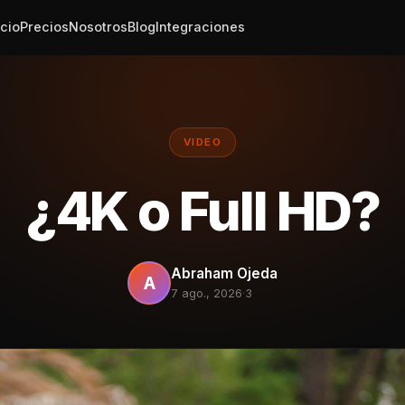
icio
Precios
Nosotros
Blog
Integraciones
VIDEO
¿4K o Full HD?
Abraham Ojeda
A
7 ago., 2026
·
3