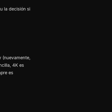
u la decisión si
 y (nuevamente,
cilla, 4K es
mpre es