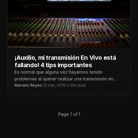
¡Auxilio, mi transmisión En Vivo está
fallando! 4 tips importantes
Es normal que alguna vez hayamos tenido
problemas al querer realizar una transmisión en
vivo, para un evento, congreso o
Mariano Reyes
·
13 mar., 2019
·
3 min read
Page 1 of 1