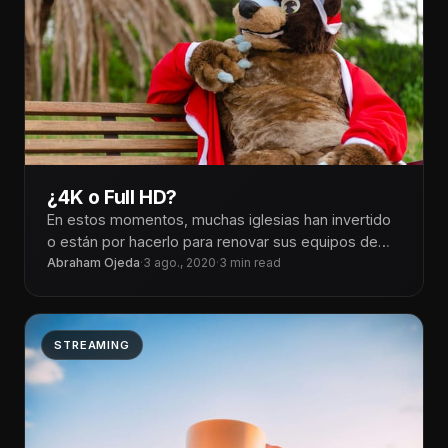
¿4K o Full HD?
En estos momentos, muchas iglesias han invertido
o están por hacerlo para renovar sus equipos de
vídeo ya que actualmente
Abraham Ojeda
·
3 ago., 2020
·
3 min read
STREAMING