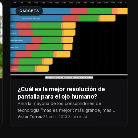
GADGETS
¿Cuál es la mejor resolución de
pantalla para el ojo humano?
Para la mayoría de los consumidores de
tecnología “más es mejor”: más grande, más
pequeño, más rápido, más caro, más
Victor Torres
·
23 ene., 2013
·
3 min read