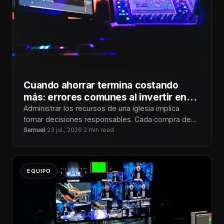
Cuando ahorrar termina costando
más: errores comunes al invertir en
tecnología para iglesias
Administrar los recursos de una iglesia implica
tomar decisiones responsables. Cada compra debe
responder a una necesidad real y aportar
Samuel
·
23 jul., 2026
·
2 min read
EQUIPO