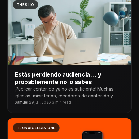
THESI.IO
Estás perdiendo audiencia… y
probablemente no lo sabes
¡Publicar contenido ya no es suficiente! Muchas
iglesias, ministerios, creadores de contenido y
organizaciones invierten tiempo y recursos en
Samuel
·
29 jul., 2026
·
3 min read
producir
TECNOIGLESIA ONE