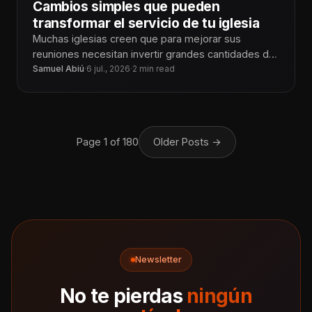
Cambios simples que pueden
transformar el servicio de tu iglesia
Muchas iglesias creen que para mejorar sus
reuniones necesitan invertir grandes cantidades de
dinero en equipo nuevo. Sin embargo, en
Samuel Abiú
·
6 jul., 2026
·
2 min read
Page 1 of 180
Older Posts
→
Newsletter
No te pierdas
ningún