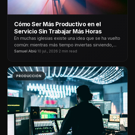
Cómo Ser Más Productivo en el
Servicio Sin Trabajar Más Horas
En muchas iglesias existe una idea que se ha vuelto
común: mientras más tiempo inviertas sirviendo,
mejor será el resultado.
Samuel Abiú
·
10 jul., 2026
·
2 min read
PRODUCCIÓN