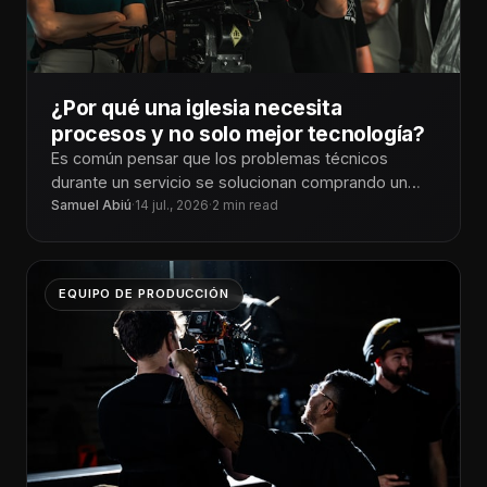
¿Por qué una iglesia necesita
procesos y no solo mejor tecnología?
Es común pensar que los problemas técnicos
durante un servicio se solucionan comprando un
mejor equipo. Una consola más moderna,
Samuel Abiú
·
14 jul., 2026
·
2 min read
EQUIPO DE PRODUCCIÓN