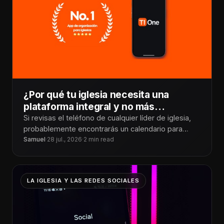
¿Por qué tu iglesia necesita una
plataforma integral y no más
aplicaciones?
Si revisas el teléfono de cualquier líder de iglesia,
probablemente encontrarás un calendario para
programar actividades, una aplicación de
Samuel
·
28 jul., 2026
·
2 min read
mensajería
LA IGLESIA Y LAS REDES SOCIALES