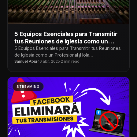
5 Equipos Esenciales para Transmitir
tus Reuniones de Iglesia como un
Profesional
5 Equipos Esenciales para Transmitir tus Reuniones
de Iglesia como un Profesional ¡Hola
Tecnoiglesiólogos! Transmitir los servicios de la
Samuel Abiú
·
16 abr., 2025
·
2 min read
iglesia
STREAMING