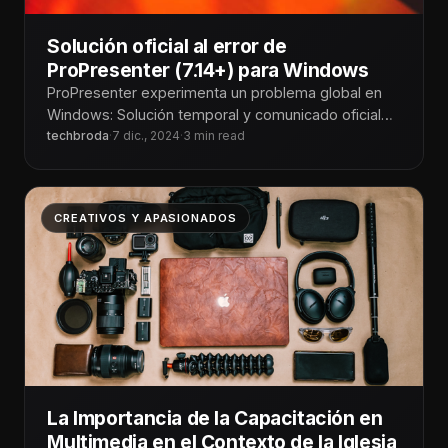
Solución oficial al error de
ProPresenter (7.14+) para Windows
ProPresenter experimenta un problema global en
Windows: Solución temporal y comunicado oficial
En Tecnoiglesia, somos conscientes del impacto
techbroda
·
7 dic., 2024
·
3 min read
que este
CREATIVOS Y APASIONADOS
La Importancia de la Capacitación en
Multimedia en el Contexto de la Iglesia