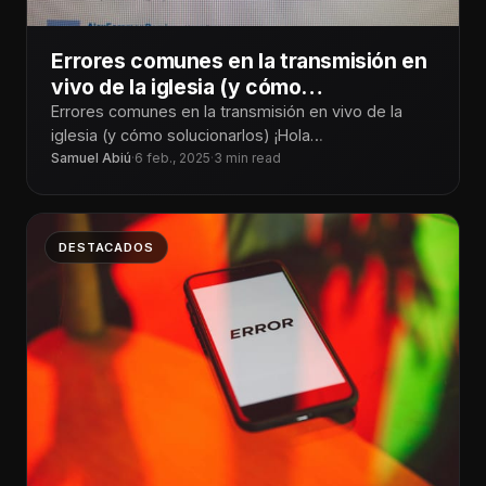
Errores comunes en la transmisión en
vivo de la iglesia (y cómo
solucionarlos)
Errores comunes en la transmisión en vivo de la
iglesia (y cómo solucionarlos) ¡Hola
Tecnoiglesiólogos! La transmisión en vivo de
Samuel Abiú
·
6 feb., 2025
·
3 min read
DESTACADOS