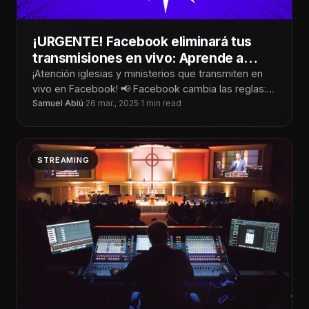
¡URGENTE! Facebook eliminará tus
transmisiones en vivo: Aprende a
salvarlas
¡Atención iglesias y ministerios que transmiten en
vivo en Facebook! 📢 Facebook cambia las reglas: A
partir del 19 de febrero
Samuel Abiú
·
26 mar., 2025
·
1 min read
STREAMING