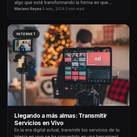
algo que está transformando la forma en que
compartimos el mensaje: ¡la producción
Mariano Reyes
·
5 ene., 2024
·
2 min read
INTERNET
Llegando a más almas: Transmitir
Servicios en Vivo
En la era digital actual, transmitir los servicios de tu
Iglesia en vivo se ha convertido en una herramienta