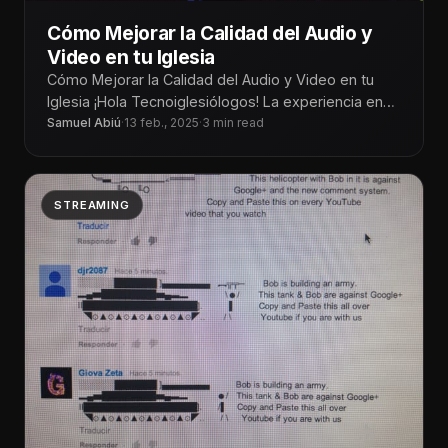
Cómo Mejorar la Calidad del Audio y
Video en tu Iglesia
Cómo Mejorar la Calidad del Audio y Video en tu
Iglesia ¡Hola Tecnoiglesiólogos! La experiencia en
una iglesia depende en
Samuel Abiú
·
13 feb., 2025
·
3 min read
STREAMING