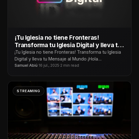
¡Tu Iglesia no tiene Fronteras!
Transforma tu Iglesia Digital y lleva tu
Mensaje al Mundo
¡Tu Iglesia no tiene Fronteras! Transforma tu Iglesia
Digital y lleva tu Mensaje al Mundo ¡Hola
Tecnoiglesiólogos! Hoy más que
Samuel Abiú
·
16 jul., 2025
·
2 min read
STREAMING