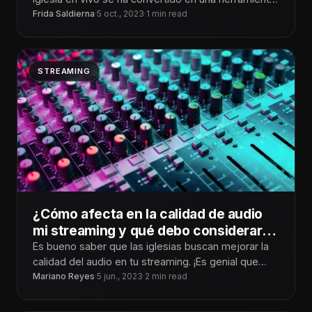
poderosa
Frida Saldierna
·
5 oct., 2023
·
1 min read
STREAMING
¿Cómo afecta en la calidad de audio
mi streaming y qué debo considerar
para tener un audio de buena calidad?
Es bueno saber que las iglesias buscan mejorar la
calidad del audio en tu streaming. ¡Es genial que
quieras sumergir
Mariano Reyes
·
5 jun., 2023
·
2 min read