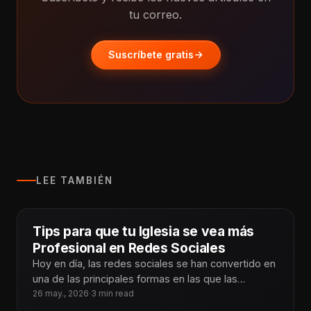
tu correo.
Suscríbete gratis
LEE TAMBIÉN
Tips para que tu Iglesia se vea más
Profesional en Redes Sociales
Hoy en día, las redes sociales se han convertido en
una de las principales formas en las que las
personas
26 may., 2026
·
3 min read