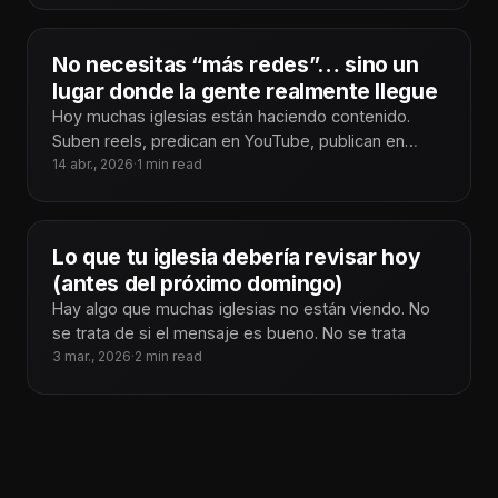
No necesitas “más redes”… sino un
lugar donde la gente realmente llegue
Hoy muchas iglesias están haciendo contenido.
Suben reels, predican en YouTube, publican en
14 abr., 2026
·
Facebook. Hay algo que casi nadie está
1 min read
Lo que tu iglesia debería revisar hoy
(antes del próximo domingo)
Hay algo que muchas iglesias no están viendo. No
se trata de si el mensaje es bueno. No se trata
3 mar., 2026
·
2 min read