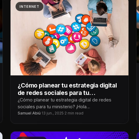
INTERNET
¿Cómo planear tu estrategia digital
de redes sociales para tu
ministerio?
¿Cómo planear tu estrategia digital de redes
sociales para tu ministerio? ¡Hola
Tecnoiglesiólogos! Tener redes sociales no es lo
Samuel Abiú
·
13 jun., 2025
·
2 min read
mismo