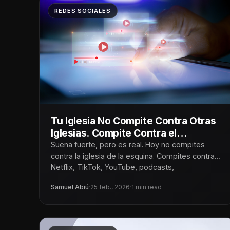
REDES SOCIALES
Tu Iglesia No Compite Contra Otras
Iglesias. Compite Contra el
Algoritmo
Suena fuerte, pero es real. Hoy no compites
contra la iglesia de la esquina. Compites contra
Netflix, TikTok, YouTube, podcasts,
Samuel Abiú
·
25 feb., 2026
·
1 min read