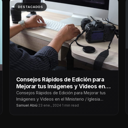
DESTACADOS
Consejos Rápidos de Edición para
Mejorar tus Imágenes y Videos en el
Ministerio / Iglesia
Consejos Rápidos de Edición para Mejorar tus
Imágenes y Videos en el Ministerio / Iglesia
¡Tecnoiglesiólogos! Sabemos lo importante que
Samuel Abiú
·
23 ene., 2024
·
1 min read
es