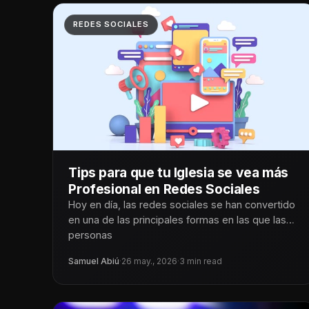
REDES SOCIALES
Tips para que tu Iglesia se vea más
Profesional en Redes Sociales
Hoy en día, las redes sociales se han convertido
en una de las principales formas en las que las
personas
Samuel Abiú
·
26 may., 2026
·
3 min read