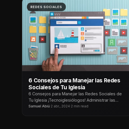
REDES SOCIALES
6 Consejos para Manejar las Redes
Sociales de Tu Iglesia
6 Consejos para Manejar las Redes Sociales de
Tu Iglesia ¡Tecnoiglesiólogos! Administrar las
redes sociales de una iglesia puede ser
Samuel Abiú
·
2 abr., 2024
·
2 min read