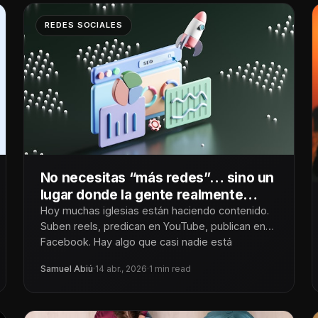
REDES SOCIALES
No necesitas “más redes”… sino un
lugar donde la gente realmente
llegue
Hoy muchas iglesias están haciendo contenido.
Suben reels, predican en YouTube, publican en
Facebook. Hay algo que casi nadie está
Samuel Abiú
·
14 abr., 2026
·
1 min read