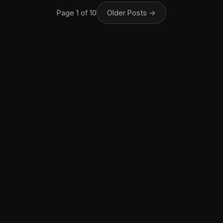
Page 1 of 10
Older Posts
→