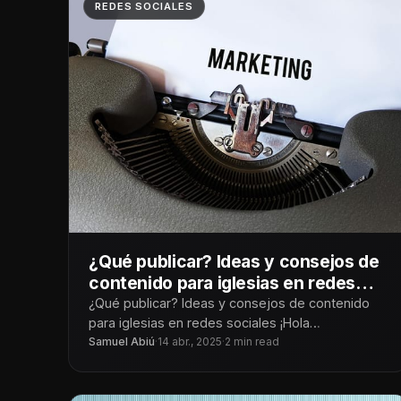
REDES SOCIALES
¿Qué publicar? Ideas y consejos de
contenido para iglesias en redes
sociales
¿Qué publicar? Ideas y consejos de contenido
para iglesias en redes sociales ¡Hola
Tecnoiglesiólogos! Las redes sociales se han
Samuel Abiú
·
14 abr., 2025
·
2 min read
convertido