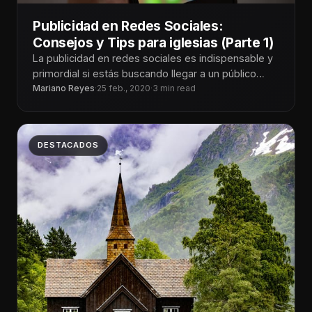
Publicidad en Redes Sociales:
Consejos y Tips para iglesias (Parte 1)
La publicidad en redes sociales es indispensable y
primordial si estás buscando llegar a un público
nuevo y específico de
Mariano Reyes
·
25 feb., 2020
·
3 min read
DESTACADOS