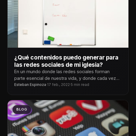
¿Qué contenidos puedo generar para
las redes sociales de mi iglesia?
En un mundo donde las redes sociales forman
parte esencial de nuestra vida, y donde cada vez
hay más y más contenidos, a veces se torna
Esteban Espinoza
·
17 feb., 2022
·
5 min read
complicado saber o decidir qué tipo de contenidos
debes crear en las redes sociales para tu iglesia.
BLOG