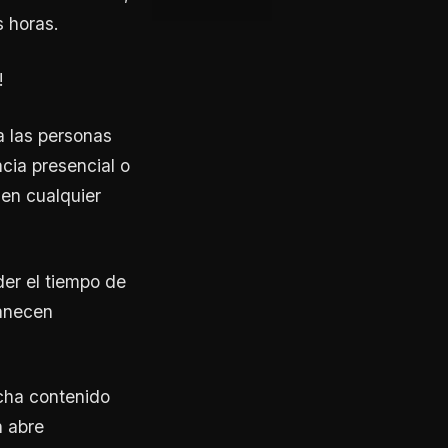
s horas.
!
a las personas
cia presencial o
 en cualquier
der el tiempo de
anecen
cha contenido
n abre