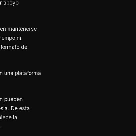
ar apoyo
eden mantenerse
tiempo ni
 formato de
en una plataforma
ón pueden
esia. De esta
lece la
.