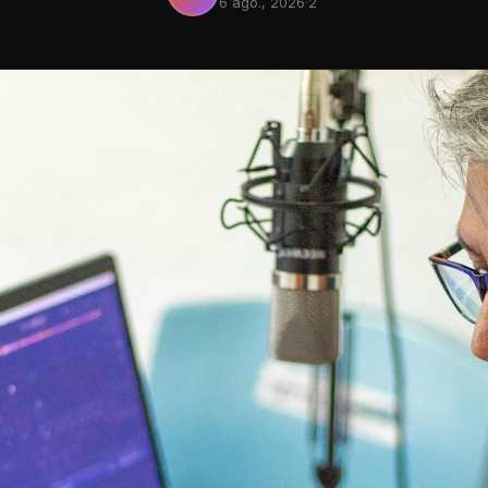
6 ago., 2026
·
2