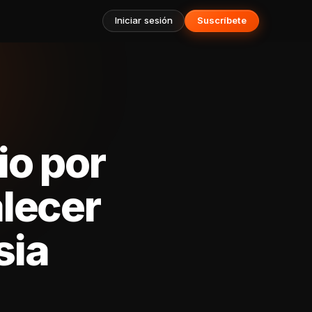
Iniciar sesión
Suscríbete
io por
alecer
sia