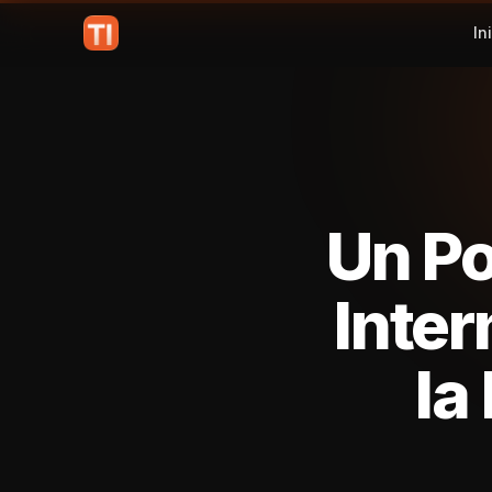
In
Un Po
Inter
la