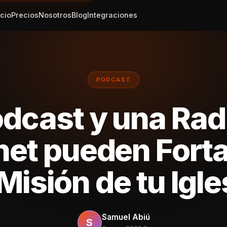
icio
Precios
Nosotros
Blog
Integraciones
PODCAST
dcast y una Rad
net pueden Fort
 Misión de tu Igle
Samuel Abiú
S