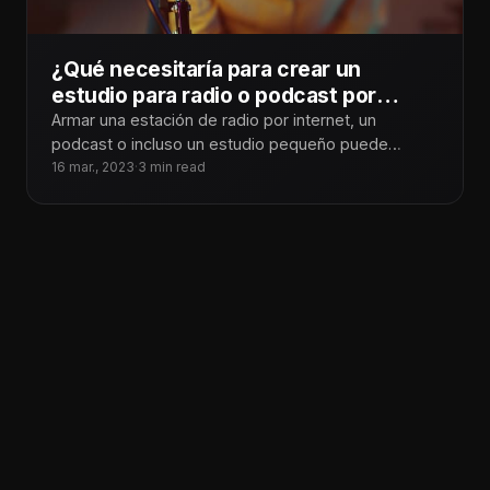
¿Qué necesitaría para crear un
estudio para radio o podcast por
internet?
Armar una estación de radio por internet, un
podcast o incluso un estudio pequeño puede
parecer una tarea abrumadora al
16 mar., 2023
·
3 min read