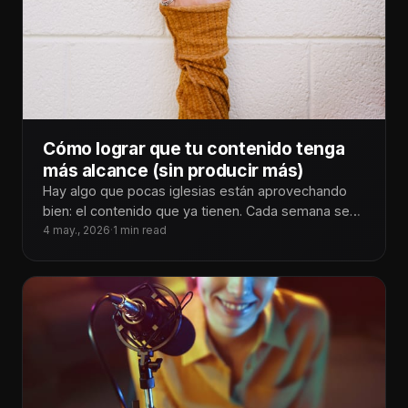
Cómo lograr que tu contenido tenga
más alcance (sin producir más)
Hay algo que pocas iglesias están aprovechando
bien: el contenido que ya tienen. Cada semana se
generan predicaciones, tiempos de
4 may., 2026
·
1 min read