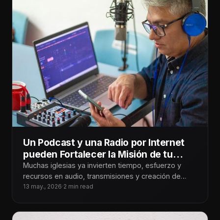
Un Podcast y una Radio por Internet
pueden Fortalecer la Misión de tu
Iglesia
Muchas iglesias ya invierten tiempo, esfuerzo y
recursos en audio, transmisiones y creación de
contenido cada semana. Sin embargo, después
13 may., 2026
·
2 min read