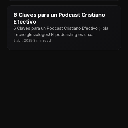
6 Claves para un Podcast Cristiano
Efectivo
6 Claves para un Podcast Cristiano Efectivo ¡Hola
Tecnoiglesiólogos! El podcasting es una
herramienta poderosa para compartir el mensaje
2 abr., 2025
·
3 min read
de