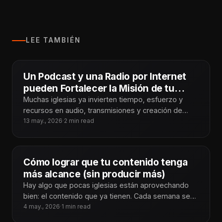
LEE TAMBIÉN
Un Podcast y una Radio por Internet
pueden Fortalecer la Misión de tu
Iglesia
Muchas iglesias ya invierten tiempo, esfuerzo y
recursos en audio, transmisiones y creación de
contenido cada semana. Sin embargo, después
13 may., 2026
·
2 min read
Cómo lograr que tu contenido tenga
más alcance (sin producir más)
Hay algo que pocas iglesias están aprovechando
bien: el contenido que ya tienen. Cada semana se
generan predicaciones, tiempos de
4 may., 2026
·
1 min read