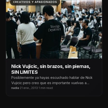
CREATIVOS Y APASIONADOS
Nick Vujicic, sin brazos, sin piernas,
SIN LIMITES
Posiblemente ya hayas escuchado hablar de Nick
Vujicic pero creo que es importante vuelvas a
verlo, este video habla por
nadia
·
21 ene., 2013
·
1 min read