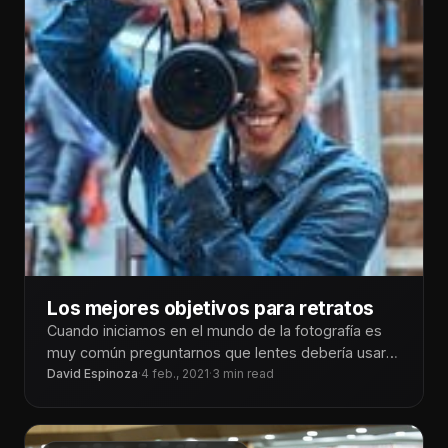
Los mejores objetivos para retratos
Cuando iniciamos en el mundo de la fotografía es
muy común preguntarnos que lentes debería usar
para cada situación y
David Espinoza
·
4 feb., 2021
·
3 min read