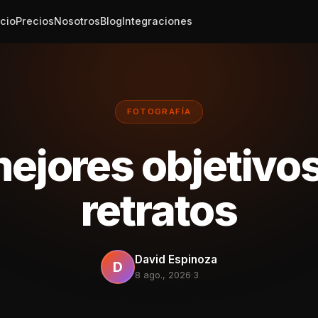
icio
Precios
Nosotros
Blog
Integraciones
FOTOGRAFÍA
ejores objetivo
retratos
David Espinoza
D
8 ago., 2026
·
3