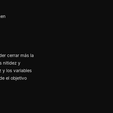
gen
der cerrar más la
 nitidez y
y los variables
e el objetivo