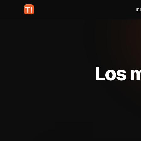
In
Los m