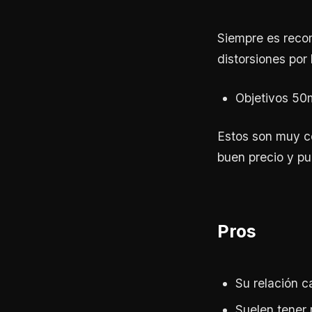
Siempre es recom
distorsiones por 
Objetivos 50
Estos son muy c
buen precio y pu
Pros
Su relación c
Suelen tener m