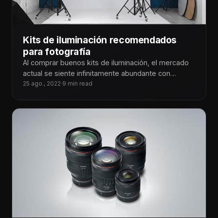
Kits de iluminación recomendados
para fotografía
Al comprar buenos kits de iluminación, el mercado
actual se siente infinitamente abundante con
opciones para cada necesidad. Puede ser
25 ago., 2022
·
9 min read