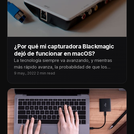
¿Por qué mi capturadora Blackmagic
dejó de funcionar en macOS?
La tecnología siempre va avanzando, y mientras
más rápido avanza, la probabilidad de que los
aparatos que ya tengo, lleguen
9 may., 2022
·
2 min read