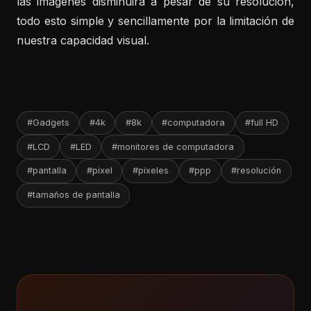
las imágenes disminuirá a pesar de su resolución,
todo esto simple y sencillamente por la limitación de
nuestra capacidad visual.
#Gadgets
#4k
#8k
#computadora
#full HD
#LCD
#LED
#monitores de computadora
#pantalla
#pixel
#pixeles
#ppp
#resolución
#tamaños de pantalla