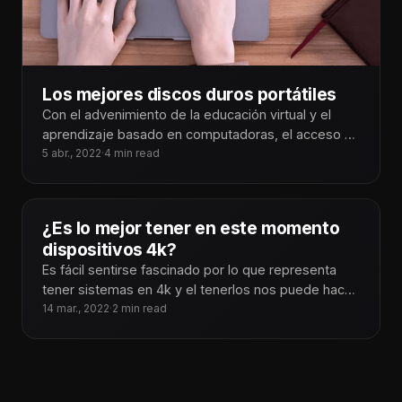
Los mejores discos duros portátiles
Con el advenimiento de la educación virtual y el
aprendizaje basado en computadoras, el acceso al
almacenamiento portátil es tan
5 abr., 2022
·
4 min read
¿Es lo mejor tener en este momento
dispositivos 4k?
Es fácil sentirse fascinado por lo que representa
tener sistemas en 4k y el tenerlos nos puede hacer
sentir preparados
14 mar., 2022
·
2 min read