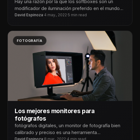
Hay una razón por la que los softboxes son un
modificador de iluminación preferido en el mundo
de la fotografía
David Espinoza
·
4 may., 2022
·
5 min read
FOTOGRAFÍA
Los mejores monitores para
fotógrafos
fotógrafos digitales, un monitor de fotografía bien
calibrado y preciso es una herramienta
indispensable para una práctica sólida.
David Espinoza
·
8 mar., 2022
·
4 min read