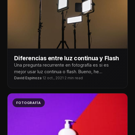
Diferencias entre luz continua y Flash
Una pregunta recurrente en fotografía es si es
mejor usar luz continua o flash. Bueno, he
anticipado que no hay
David Espinoza
·
12 oct., 2021
·
2 min read
FOTOGRAFÍA