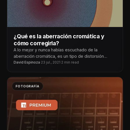
¿Qué es la aberración cromática y
cómo corregirla?
A lo mejor y nunca habías escuchado de la
aberración cromática, es un tipo de distorsión
óptica, lo puedes ver
David Espinoza
·
23 jul., 2021
·
2 min read
FOTOGRAFÍA