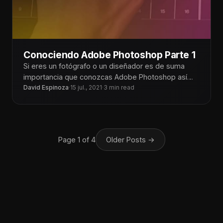
Conociendo Adobe Photoshop Parte 1
Si eres un fotógrafo o un diseñador es de suma
importancia que conozcas Adobe Photoshop así
que te estaré dando
David Espinoza
·
15 jul., 2021
·
3 min read
Page 1 of 4
Older Posts
→