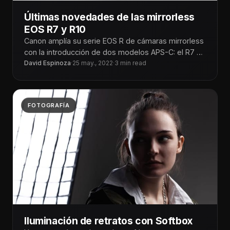
Últimas novedades de las mirrorless
EOS R7 y R10
Canon amplía su serie EOS R de cámaras mirrorless
con la introducción de dos modelos APS-C: el R7 y
el
David Espinoza
·
25 may., 2022
·
3 min read
FOTOGRAFÍA
Iluminación de retratos con Softbox