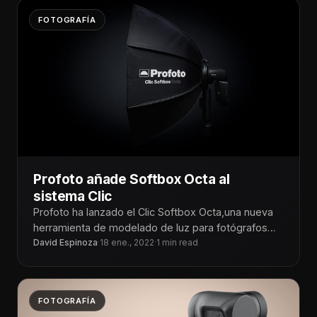
FOTOGRAFÍA
Profoto añade Softbox Octa al
sistema Clic
Profoto ha lanzado el Clic Softbox Octa,una nueva
herramienta de modelado de luz para fotógrafos
que trabajan con flashes
David Espinoza
·
18 ene., 2022
·
1 min read
FOTOGRAFÍA