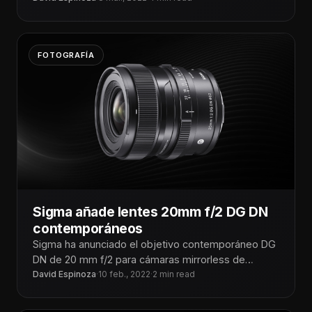
Independientemente de
FOTOGRAFÍA
Sigma añade lentes 20mm f/2 DG DN
contemporáneos
Sigma ha anunciado el objetivo contemporáneo DG
DN de 20 mm f/2 para cámaras mirrorless de
fotograma completo L
David Espinoza
·
10 feb., 2022
·
2 min read