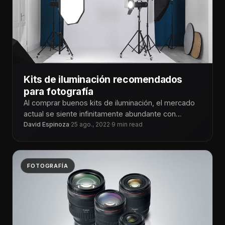
Kits de iluminación recomendados
para fotografía
Al comprar buenos kits de iluminación, el mercado
actual se siente infinitamente abundante con
opciones para cada necesidad. Puede ser
David Espinoza
·
25 ago., 2022
·
9 min read
FOTOGRAFÍA