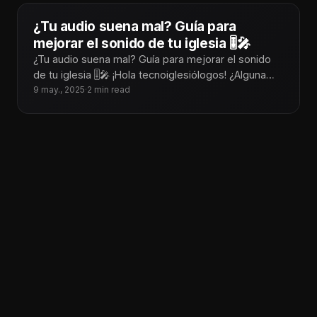
¿Tu audio suena mal? Guía para
mejorar el sonido de tu iglesia 🎚️🎤
¿Tu audio suena mal? Guía para mejorar el sonido
de tu iglesia 🎚️🎤 ¡Hola tecnoiglesiólogos! ¿Alguna
vez has estado en medio
9 may., 2025
·
2 min read