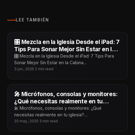
LEE TAMBIÉN
🎛️ Mezcla en la Iglesia Desde el iPad: 7
Tips Para Sonar Mejor Sin Estar en la
Cabina
🎛️ Mezcla en la Iglesia Desde el iPad: 7 Tips Para
Sonar Mejor Sin Estar en la Cabina
¡Tecnoiglesiólogos! Mezclar desde
3 jun., 2025
·
2 min read
🎤 Micrófonos, consolas y monitores:
¿Qué necesitas realmente en tu
iglesia?
🎤 Micrófonos, consolas y monitores: ¿Qué
necesitas realmente en tu iglesia?
¡Tecnoiglesiólogos! Cuando hablamos de audio para
20 may., 2025
·
3 min read
iglesias, es fácil dejarse