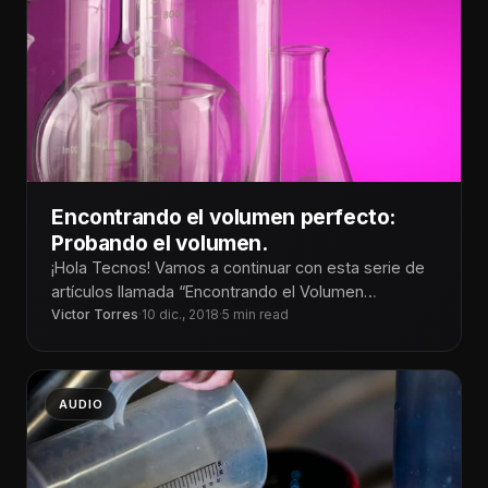
Encontrando el volumen perfecto:
Probando el volumen.
¡Hola Tecnos! Vamos a continuar con esta serie de
artículos llamada “Encontrando el Volumen
Victor Torres
Perfecto” En mi publicación anterior hablé
·
10 dic., 2018
·
5 min read
AUDIO