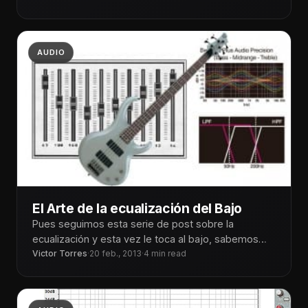
AUDIO
El Arte de la ecualización del Bajo
Pues seguimos esta serie de post sobre la
ecualización y esta vez le toca al bajo, sabemos
que el bajo
Victor Torres
·
20 feb., 2013
·
4 min read