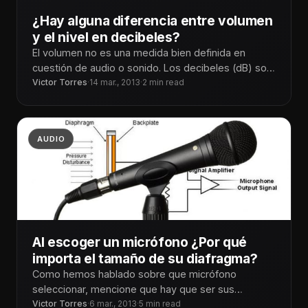
¿Hay alguna diferencia entre volumen
y el nivel en decibeles?
El volumen no es una medida bien definida en
cuestión de audio o sonido. Los decibeles (dB) son
lo que
Victor Torres
·
14 mar., 2013
·
2 min read
AUDIO
Al escoger un micrófono ¿Por qué
importa el tamaño de su diafragma?
Como hemos hablado sobre que micrófono
seleccionar, mencione que hay que ser sus
propiedades y esto también incluye el tamaño
Victor Torres
·
6 mar., 2013
·
5 min read