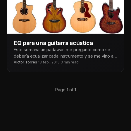
EQ para una guitarra acústica
Este semana un padawan me pregunto como se
debería ecualizar cada instrumento y se me vino a
la cabeza primero
Victor Torres
·
18 feb., 2013
·
3 min read
Page 1 of 1