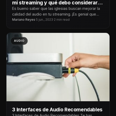
mi streaming y qué debo considerar
para tener un audio de buena calidad?
Es bueno saber que las iglesias buscan mejorar la
calidad del audio en tu streaming. ¡Es genial que
quieras sumergir
Mariano Reyes
·
5 jun., 2023
·
2 min read
AUDIO
3 Interfaces de Audio Recomendables
3 Interfaces de Audio Recomendables Te has