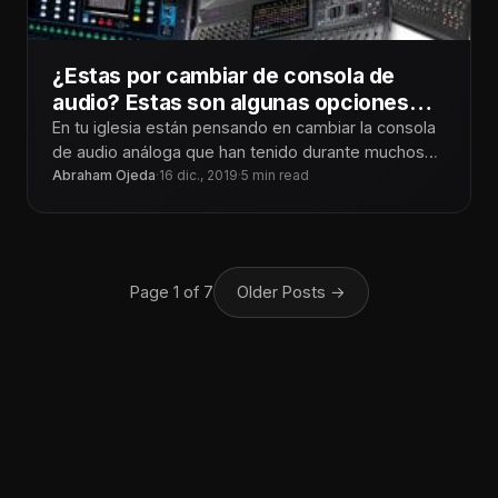
¿Estas por cambiar de consola de
audio? Estas son algunas opciones
que te pueden ayudar
En tu iglesia están pensando en cambiar la consola
de audio análoga que han tenido durante muchos
años en este
Abraham Ojeda
·
16 dic., 2019
·
5 min read
Page 1 of 7
Older Posts
→