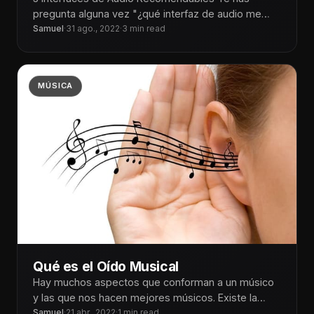
pregunta alguna vez "¿qué interfaz de audio me
conviene comprar para mi
Samuel
·
31 ago., 2022
·
3 min read
MÚSICA
Qué es el Oído Musical
Hay muchos aspectos que conforman a un músico
y las que nos hacen mejores músicos. Existe la
técnica y la
Samuel
·
21 abr., 2022
·
1 min read