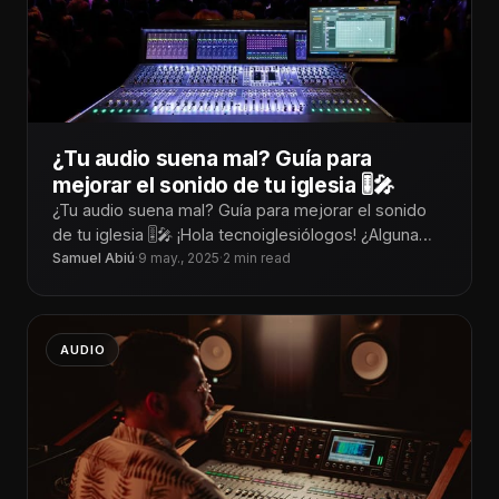
¿Tu audio suena mal? Guía para
mejorar el sonido de tu iglesia 🎚️🎤
¿Tu audio suena mal? Guía para mejorar el sonido
de tu iglesia 🎚️🎤 ¡Hola tecnoiglesiólogos! ¿Alguna
vez has estado en medio
Samuel Abiú
·
9 may., 2025
·
2 min read
AUDIO