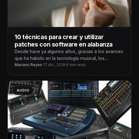
10 técnicas para crear y utilizar
patches con software en alabanza
Desde hace ya algunos años, gracias a los avances
que ha habido en la tecnología musical, los
tecladistas tenemos los
Mariano Reyes
·
17 dic., 2019
·
6 min read
AUDIO