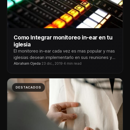
Como Integrar monitoreo in-ear en tu
iglesia
El monitoreo in-ear cada vez es mas popular y mas
iglesias desean implementarlo en sus reuniones y
tal vez haya
Abraham Ojeda
·
23 dic., 2019
·
4 min read
DESTACADOS