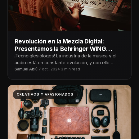
Revolución en la Mezcla Digital:
Presentamos la Behringer WING
Series
¡Tecnoiglesiólogos! La industria de la música y el
audio está en constante evolución, y con ello
surgen herramientas innovadoras que
Samuel Abiú
·
7 oct., 2024
·
3 min read
CREATIVOS Y APASIONADOS