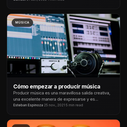
MÚSICA
Cómo empezar a producir música
Producir música es una maravillosa salida creativa,
una excelente manera de expresarse y es
divertido. Las dos mayores preocupaciones que
Esteban Espinoza
·
25 nov., 2021
·
5 min read