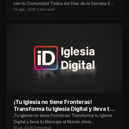
con tu Comunidad Todos los Días de la Semana En
un mundo donde
14 ago., 2025
·
3 min read
¡Tu Iglesia no tiene Fronteras!
Transforma tu Iglesia Digital y lleva tu
Mensaje al Mundo
¡Tu Iglesia no tiene Fronteras! Transforma tu Iglesia
Digital y lleva tu Mensaje al Mundo ¡Hola
Tecnoiglesiólogos! Hoy más que
16 jul., 2025
·
2 min read