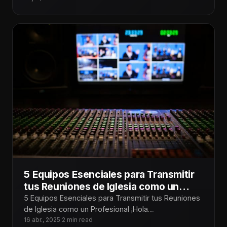
5 Equipos Esenciales para Transmitir
tus Reuniones de Iglesia como un
Profesional
5 Equipos Esenciales para Transmitir tus Reuniones
de Iglesia como un Profesional ¡Hola
Tecnoiglesiólogos! Transmitir los servicios de la
16 abr., 2025
·
2 min read