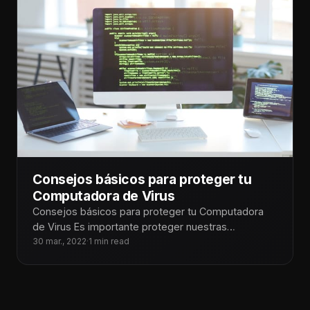
Consejos básicos para proteger tu
Computadora de Virus
Consejos básicos para proteger tu Computadora
de Virus Es importante proteger nuestras
computadoras de virus, spywares y malwares que
30 mar., 2022
·
1 min read
afectan