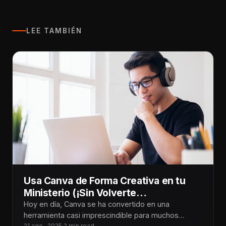
LEE TAMBIÉN
Usa Canva de Forma Creativa en tu
Ministerio (¡Sin Volverte
Dependiente!)
Hoy en día, Canva se ha convertido en una
herramienta casi imprescindible para muchos
21 ago., 2025
·
2 min read