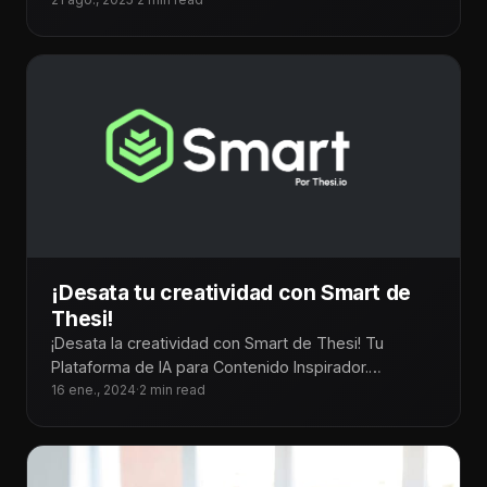
ministerios e iglesias que buscan comunicar
¡Desata tu creatividad con Smart de
Thesi!
¡Desata la creatividad con Smart de Thesi! Tu
Plataforma de IA para Contenido Inspirador.
Convierte tus ideas en creativos contenidos
16 ene., 2024
·
2 min read