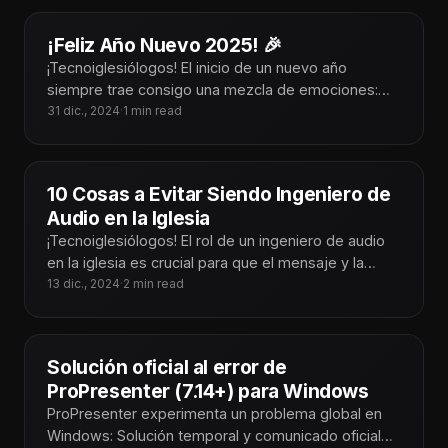
¡Feliz Año Nuevo 2025! 🎉
¡Tecnoiglesiólogos! El inicio de un nuevo año
siempre trae consigo una mezcla de emociones:
gratitud por las bendiciones del año
31 dic., 2024
·
1 min read
10 Cosas a Evitar Siendo Ingeniero de
Audio en la Iglesia
¡Tecnoiglesiólogos! El rol de un ingeniero de audio
en la iglesia es crucial para que el mensaje y la
adoración
13 dic., 2024
·
2 min read
Solución oficial al error de
ProPresenter (7.14+) para Windows
ProPresenter experimenta un problema global en
Windows: Solución temporal y comunicado oficial