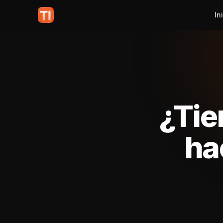
In
¿Tie
ha