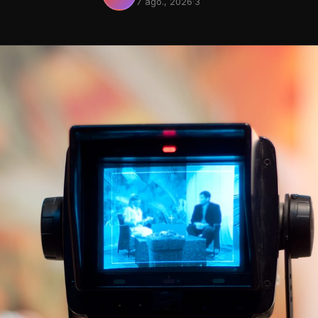
7 ago., 2026
·
3