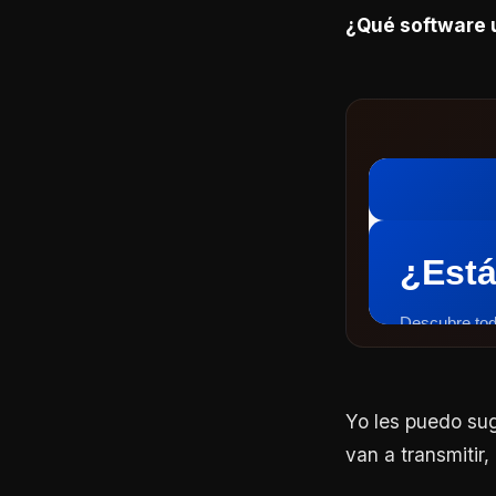
¿Qué software 
Yo les puedo sug
van a transmitir