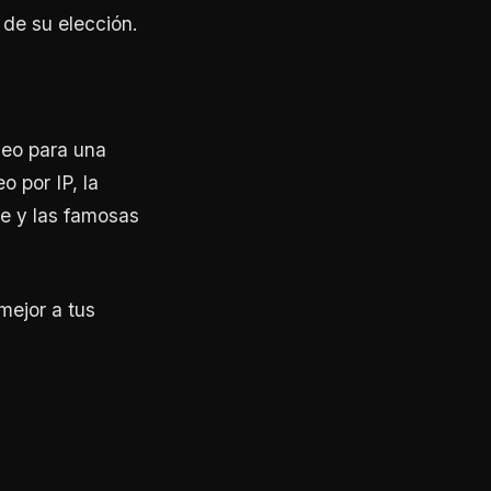
 de su elección.
deo para una
o por IP, la
le y las famosas
mejor a tus