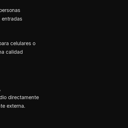
 personas
s entradas
para celulares o
na calidad
,
udio directamente
te externa.