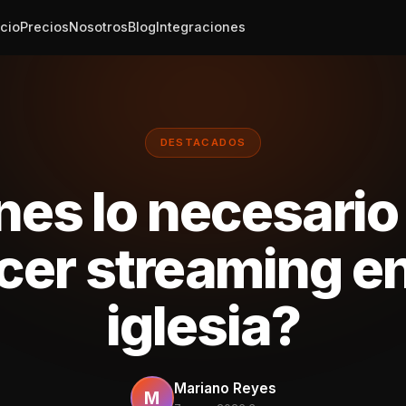
icio
Precios
Nosotros
Blog
Integraciones
DESTACADOS
nes lo necesario
cer streaming en
iglesia?
Mariano Reyes
M