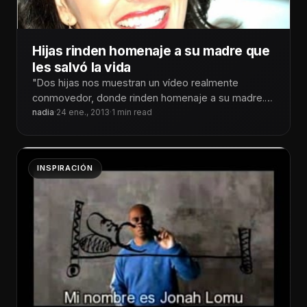
Hijas rinden homenaje a su madre que
les salvó la vida
"Dos hijas nos muestran un vídeo realmente
conmovedor, donde rinden homenaje a su madre.
En él nos relatan paso
nadia
·
24 ene., 2013
·
1 min read
INSPIRACIÓN