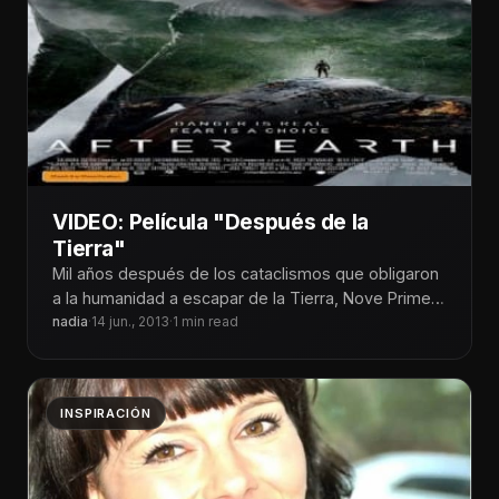
VIDEO: Película "Después de la
Tierra"
Mil años después de los cataclismos que obligaron
a la humanidad a escapar de la Tierra, Nove Prime
se convierte
nadia
·
14 jun., 2013
·
1 min read
INSPIRACIÓN