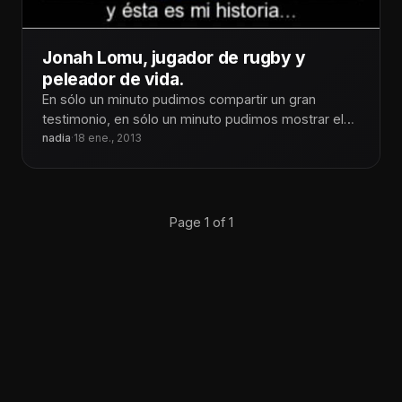
Jonah Lomu, jugador de rugby y
peleador de vida.
En sólo un minuto pudimos compartir un gran
testimonio, en sólo un minuto pudimos mostrar el
poder que tiene la
nadia
·
18 ene., 2013
Page 1 of 1