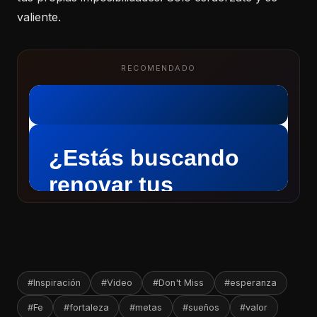
valiente.
RECOMENDADO
#Inspiración
#Video
#Don't Miss
#esperanza
#Fe
#fortaleza
#metas
#sueños
#valor