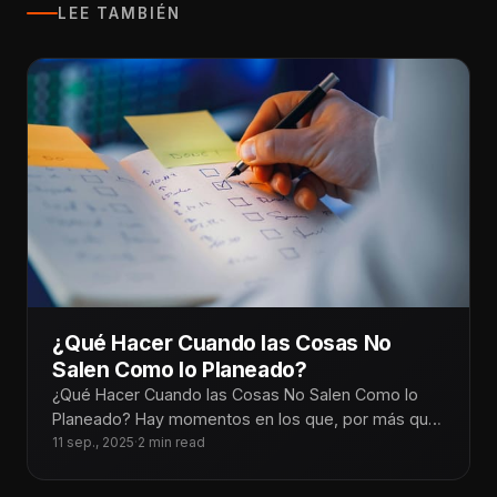
LEE TAMBIÉN
¿Qué Hacer Cuando las Cosas No
Salen Como lo Planeado?
¿Qué Hacer Cuando las Cosas No Salen Como lo
Planeado? Hay momentos en los que, por más que
planeamos cada
11 sep., 2025
·
2 min read