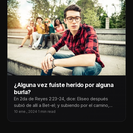
¿Alguna vez fuiste herido por alguna
burla?
En 2da de Reyes 2:23-24, dice: Eliseo después
subió de allí a Bet-el; y subiendo por el camino,
salieron
10 ene., 2024
·
1 min read