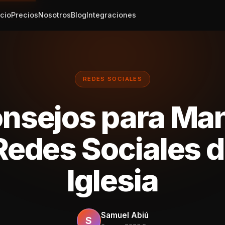
icio
Precios
Nosotros
Blog
Integraciones
REDES SOCIALES
nsejos para Ma
Redes Sociales 
Iglesia
Samuel Abiú
S