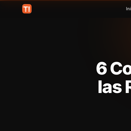
In
6 Co
las 