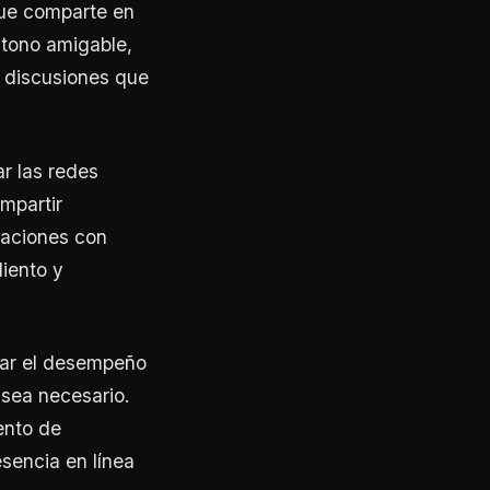
que comparte en
n tono amigable,
o discusiones que
ar las redes
mpartir
icaciones con
liento y
rear el desempeño
 sea necesario.
ento de
esencia en línea