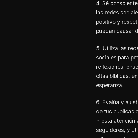
4. Sé conscient
las redes sociale
positivo y respe
puedan causar d
5. Utiliza las re
sociales para pr
reflexiones, ens
citas bíblicas, e
esperanza.
6. Evalúa y ajus
de tus publicaci
Presta atención 
seguidores, y ut