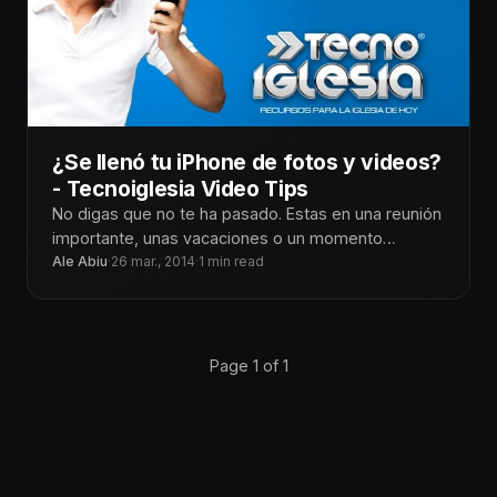
¿Se llenó tu iPhone de fotos y videos?
- Tecnoiglesia Video Tips
No digas que no te ha pasado. Estas en una reunión
importante, unas vacaciones o un momento
memorable que amerita
Ale Abiu
·
26 mar., 2014
·
1 min read
Page 1 of 1