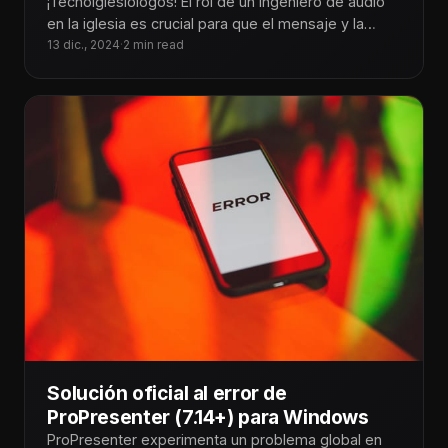
¡Tecnoiglesiólogos! El rol de un ingeniero de audio
en la iglesia es crucial para que el mensaje y la
adoración
13 dic., 2024
·
2 min read
Solución oficial al error de
ProPresenter (7.14+) para Windows
ProPresenter experimenta un problema global en