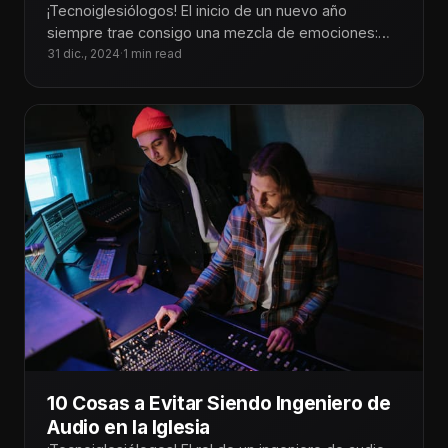
¡Tecnoiglesiólogos! El inicio de un nuevo año
siempre trae consigo una mezcla de emociones:
gratitud por las bendiciones del año
31 dic., 2024
·
1 min read
10 Cosas a Evitar Siendo Ingeniero de
Audio en la Iglesia