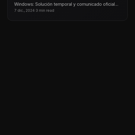
Windows: Solución temporal y comunicado oficial
En Tecnoiglesia, somos conscientes del impacto
7 dic., 2024
·
3 min read
que este