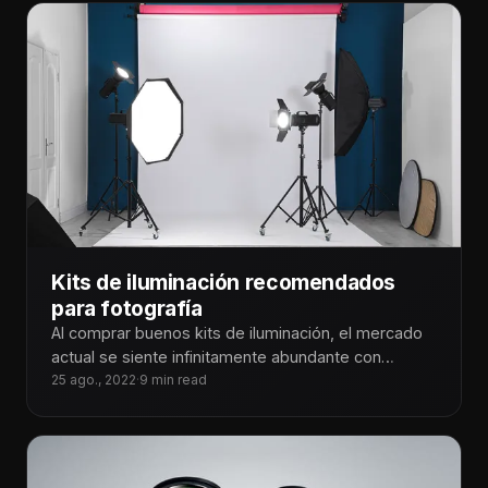
Kits de iluminación recomendados
para fotografía
Al comprar buenos kits de iluminación, el mercado
actual se siente infinitamente abundante con
opciones para cada necesidad. Puede ser
25 ago., 2022
·
9 min read