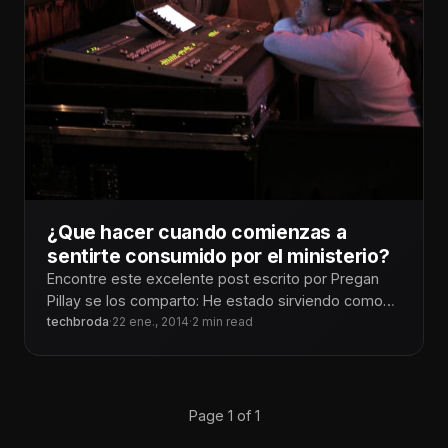
¿Que hacer cuando comienzas a
sentirte consumido por el ministerio?
Encontre este excelente post escrito por Pregan
Pillay se los comparto: He estado sirviendo como
diseñador multimedia y líder del
techbroda
·
22 ene., 2014
·
2 min read
Page 1 of 1