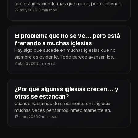
que están haciendo más que nunca, pero sintiendo
que avanzan
22 abr., 2026
·
3 min read
El problema que no se ve… pero está
frenando a muchas iglesias
Hay algo que sucede en muchas iglesias que no
siempre es evidente. Todo parece avanzar: los
servicios se llevan a
7 abr., 2026
·
2 min read
¿Por qué algunas iglesias crecen… y
otras se estancan?
Cuando hablamos de crecimiento en la iglesia,
muchas veces pensamos inmediatamente en
cosas visibles: mejor música, una predicación más
17 mar., 2026
·
2 min read
dinámica