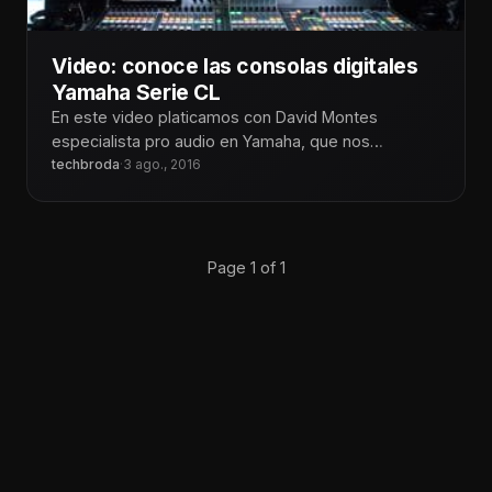
Video: conoce las consolas digitales
Yamaha Serie CL
En este video platicamos con David Montes
especialista pro audio en Yamaha, que nos
presento las consolas de la serie
techbroda
·
3 ago., 2016
Page 1 of 1