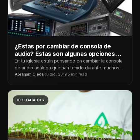
¿Estas por cambiar de consola de
audio? Estas son algunas opciones
que te pueden ayudar
En tu iglesia están pensando en cambiar la consola
de audio análoga que han tenido durante muchos
años en este
Abraham Ojeda
·
16 dic., 2019
·
5 min read
DESTACADOS