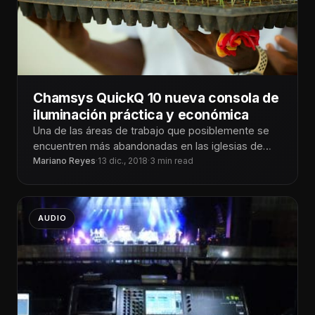
Chamsys QuickQ 10 nueva consola de
iluminación práctica y económica
Una de las áreas de trabajo que posiblemente se
encuentren más abandonadas en las iglesias de
hoy en día puede
Mariano Reyes
·
13 dic., 2018
·
3 min read
AUDIO