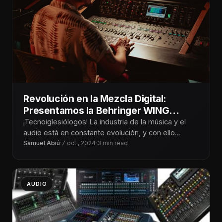
Revolución en la Mezcla Digital:
Presentamos la Behringer WING
Series
¡Tecnoiglesiólogos! La industria de la música y el
audio está en constante evolución, y con ello
surgen herramientas innovadoras que
Samuel Abiú
·
7 oct., 2024
·
3 min read
AUDIO