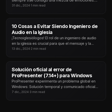
siempre trae consigo una mezcla de emociones:
gratitud por las bendiciones del año
31 dic., 2024
·
1 min read
10 Cosas a Evitar Siendo Ingeniero de
Audio en la Iglesia
¡Tecnoiglesiólogos! El rol de un ingeniero de audio
en la iglesia es crucial para que el mensaje y la
adoración
13 dic., 2024
·
2 min read
Solución oficial al error de
ProPresenter (7.14+) para Windows
ProPresenter experimenta un problema global en
Windows: Solución temporal y comunicado oficial
En Tecnoiglesia, somos conscientes del impacto
7 dic., 2024
·
3 min read
que este