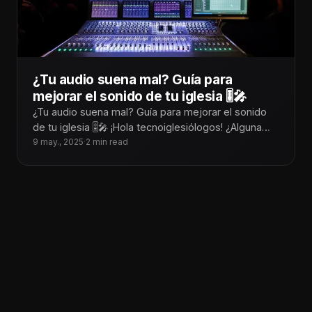
¿Tu audio suena mal? Guía para
mejorar el sonido de tu iglesia 🎚️🎤
¿Tu audio suena mal? Guía para mejorar el sonido
de tu iglesia 🎚️🎤 ¡Hola tecnoiglesiólogos! ¿Alguna
vez has estado en medio
9 may., 2025
·
2 min read