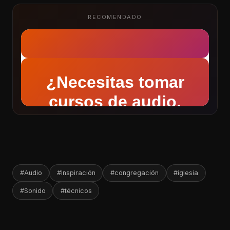
RECOMENDADO
#Audio
#Inspiración
#congregación
#iglesia
#Sonido
#técnicos