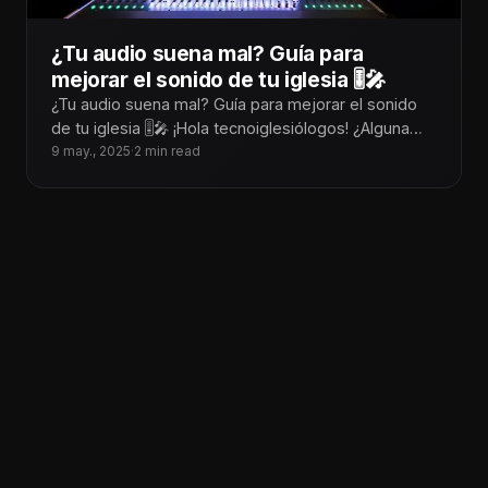
¿Tu audio suena mal? Guía para
mejorar el sonido de tu iglesia 🎚️🎤
¿Tu audio suena mal? Guía para mejorar el sonido
de tu iglesia 🎚️🎤 ¡Hola tecnoiglesiólogos! ¿Alguna
vez has estado en medio
9 may., 2025
·
2 min read