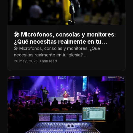
🎤 Micrófonos, consolas y monitores:
¿Qué necesitas realmente en tu
iglesia?
🎤 Micrófonos, consolas y monitores: ¿Qué
necesitas realmente en tu iglesia?
¡Tecnoiglesiólogos! Cuando hablamos de audio para
20 may., 2025
·
3 min read
iglesias, es fácil dejarse