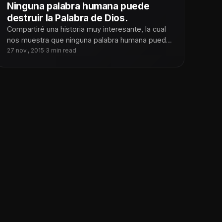
Ninguna palabra humana puede
destruir la Palabra de Dios.
Compartiré una historia muy interesante, la cual
nos muestra que ninguna palabra humana puede
destruir la Palabra de Dios y
27 nov., 2015
·
3 min read