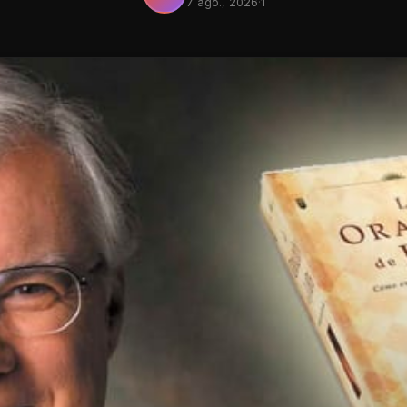
7 ago., 2026
·
1