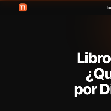
In
Libr
¿Qu
por 