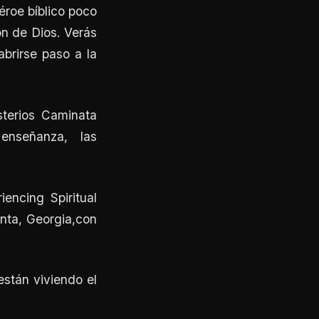
éroe bíblico poco
ón de Dios. Verás
brirse paso a la
sterios Caminata
 enseñanza, las
encing Spiritual
anta, Georgia,con
están viviendo el