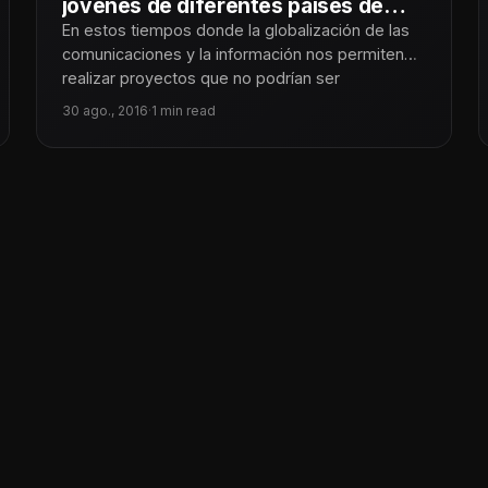
jóvenes de diferentes países de
latinoamérica
En estos tiempos donde la globalización de las
comunicaciones y la información nos permiten
realizar proyectos que no podrían ser
30 ago., 2016
·
1 min read