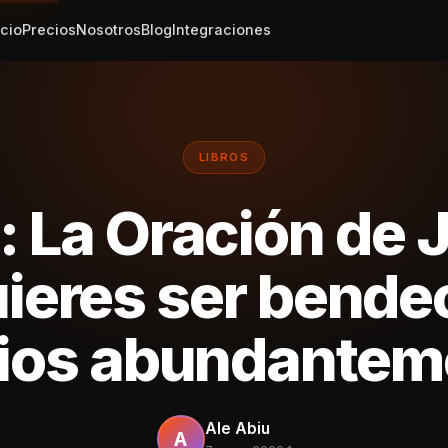
icio
Precios
Nosotros
Blog
Integraciones
LIBROS
o: La Oración de 
ieres ser bende
Dios abundantem
Ale Abiu
A