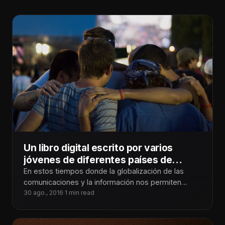
Un libro digital escrito por varios
jóvenes de diferentes países de
latinoamérica
En estos tiempos donde la globalización de las
comunicaciones y la información nos permiten
realizar proyectos que no podrían ser
30 ago., 2016
·
1 min read