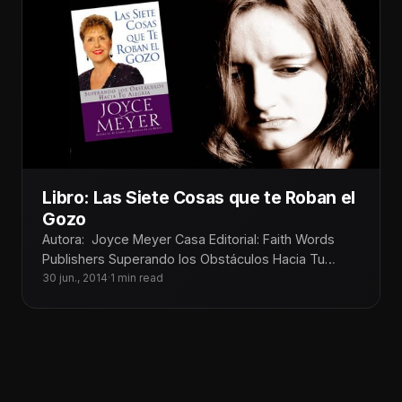
Libro: Las Siete Cosas que te Roban el
Gozo
Autora: Joyce Meyer Casa Editorial: Faith Words
Publishers Superando los Obstáculos Hacia Tu
Gozo ¿Te encuentras desperdiciando tus días
30 jun., 2014
·
1 min read
preocupándote?