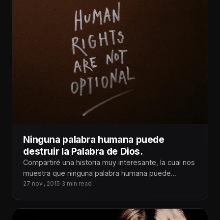
Ninguna palabra humana puede
destruir la Palabra de Dios.
Compartiré una historia muy interesante, la cual nos
muestra que ninguna palabra humana puede
destruir la Palabra de Dios y
27 nov., 2015
·
3 min read