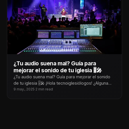
¿Tu audio suena mal? Guía para
mejorar el sonido de tu iglesia 🎚️🎤
¿Tu audio suena mal? Guía para mejorar el sonido
de tu iglesia 🎚️🎤 ¡Hola tecnoiglesiólogos! ¿Alguna
vez has estado en medio
9 may., 2025
·
2 min read