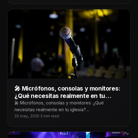
🎤 Micrófonos, consolas y monitores:
¿Qué necesitas realmente en tu
iglesia?
🎤 Micrófonos, consolas y monitores: ¿Qué
necesitas realmente en tu iglesia?
¡Tecnoiglesiólogos! Cuando hablamos de audio para
20 may., 2025
·
3 min read
iglesias, es fácil dejarse