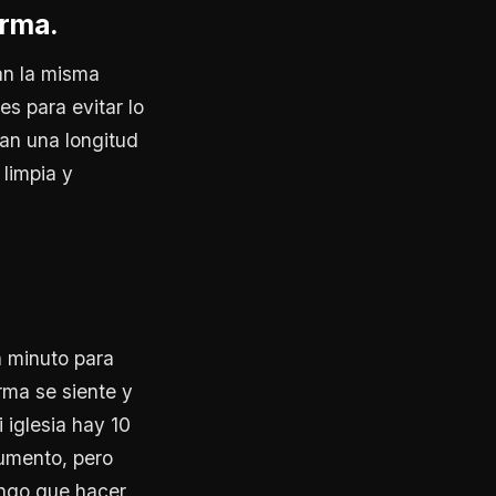
orma.
an la misma
es para evitar lo
gan una longitud
 limpia y
n minuto para
rma se siente y
 iglesia hay 10
rumento, pero
engo que hacer