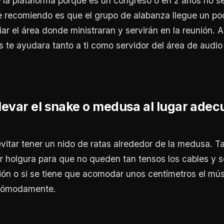
 la plataforma porque es un congreso o en 2 años no s
e recomiendo es que el grupo de alabanza llegue un po
ar el área donde ministraran y servirán en la reunión. A
s te ayudara tanto a ti como servidor del área de audio
llevar el snake o medusa al lugar adec
vitar tener un nido de ratas alrededor de la medusa. T
 holgura para que no queden tan tensos los cables y s
ión o si se tiene que acomodar unos centímetros el mú
 cómodamente.