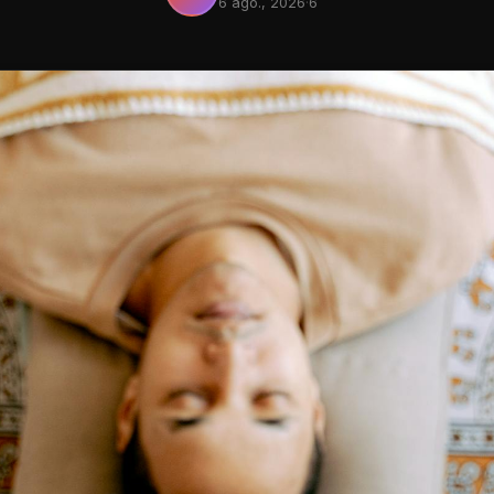
6 ago., 2026
·
6