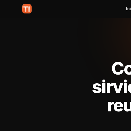
In
Co
sirv
reu