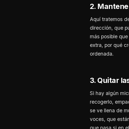
2. Mantener
Aquí tratemos de
dirección, que p
más posible que 
extra, por qué c
ordenada.
3. Quitar l
Si hay algún mic
recogerlo, empac
se ve llena de mú
voces, que están
que pasa si en e