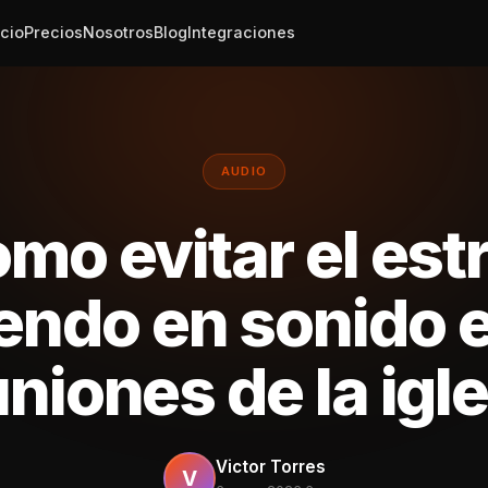
icio
Precios
Nosotros
Blog
Integraciones
AUDIO
mo evitar el est
iendo en sonido e
niones de la igl
Victor Torres
V