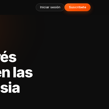
Iniciar sesión
Suscríbete
rés
n las
esia