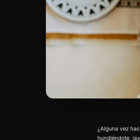
¿Alguna vez has s
hundiéndote, que