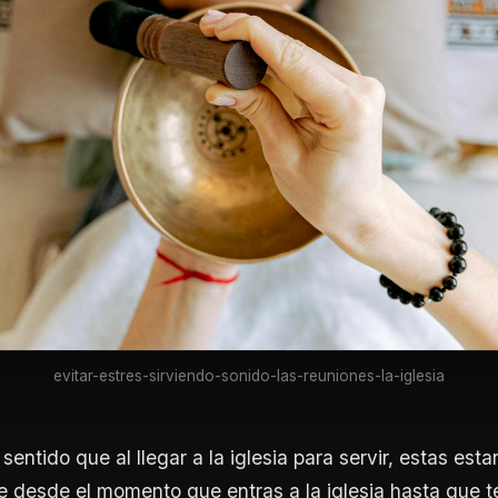
evitar-estres-sirviendo-sonido-las-reuniones-la-iglesia
entido que al llegar a la iglesia para servir, estas est
 desde el momento que entras a la iglesia hasta que t