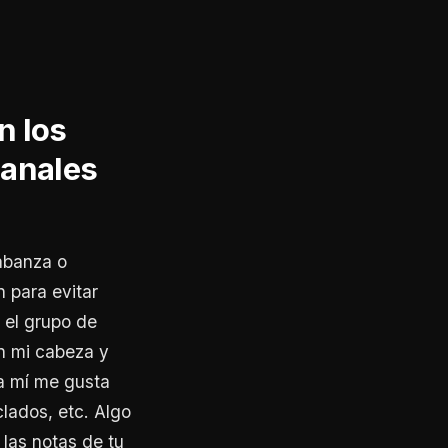
n los
 canales
abanza o
 para evitar
 el grupo de
en mi cabeza y
 a mí me gusta
clados, etc. Algo
las notas de tu