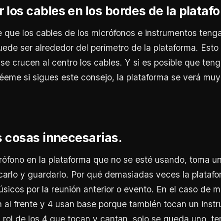
 los cables en los bordes de la plataf
 que los cables de los micrófonos e instrumentos teng
uede ser alrededor del perímetro de la plataforma. Esto 
se crucen al centro los cables. Y si es posible que ten
réeme si sigues este consejo, la plataforma se verá muy
as cosas innecesarias.
rófono en la plataforma que no se esté usando, toma u
arlo y guardarlo. Por qué demasiadas veces la platafo
sicos por la reunión anterior o evento. En el caso de mi
 al frente y 4 usan base porque también tocan un inst
l rol de los 4 que tocan y cantan, solo se queda uno, t