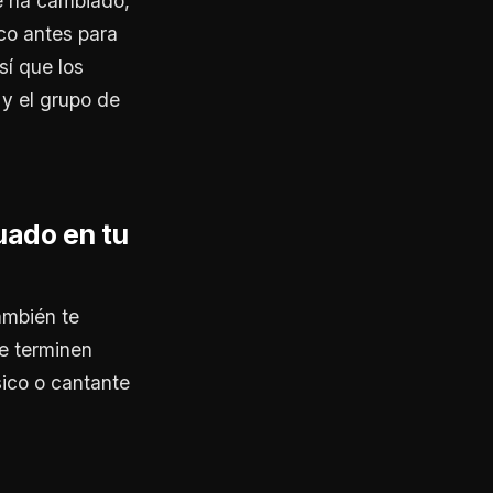
e ha cambiado,
co antes para
sí que los
 y el grupo de
uado en tu
ambién te
e terminen
sico o cantante