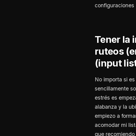
configuraciones e
Tener la 
ruteos (e
(input lis
No importa si e
sencillamente so
estrés es empeza
alabanza y la ub
empiezo a formar
acomodar mi lista
que recomiendo 