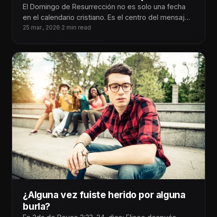
El Domingo de Resurrección no es solo una fecha
en el calendario cristiano. Es el centro del mensaje:
Jesús venció
25 mar., 2026
·
2 min read
¿Alguna vez fuiste herido por alguna
burla?