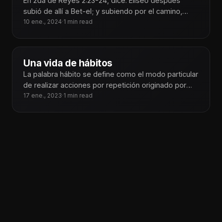
En 2da de Reyes 2:23-24, dice: Eliseo después
subió de allí a Bet-el; y subiendo por el camino,
salieron
10 ene., 2024
·
1 min read
Una vida de hábitos
La palabra hábito se define como el modo particular
de realizar acciones por repetición originado por
tendencias instintivas, traducido a
17 ene., 2023
·
1 min read