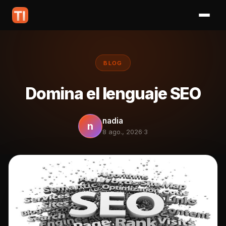
BLOG
Domina el lenguaje SEO
nadia
n
8 ago., 2026
·
3