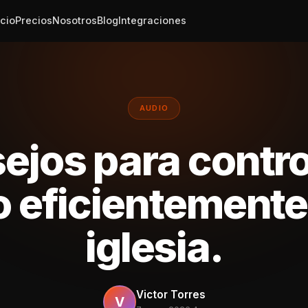
icio
Precios
Nosotros
Blog
Integraciones
AUDIO
ejos para control
o eficientemente 
iglesia.
Victor Torres
V