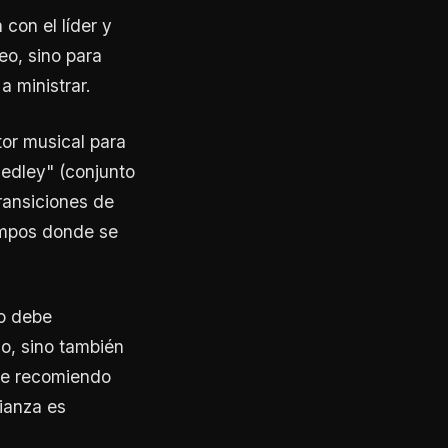
con el líder y
eo, sino para
 ministrar.
tor musical para
medley" (conjunto
ransiciones de
iempos donde se
o debe
o, sino también
que recomiendo
fianza es