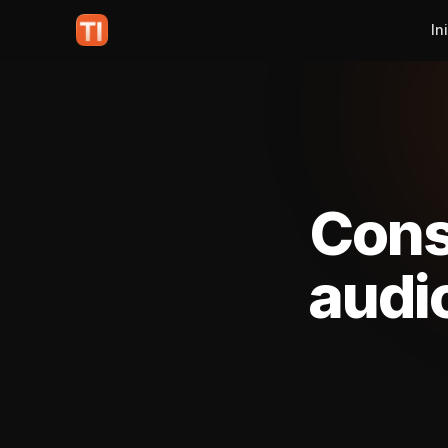
In
Cons
audi