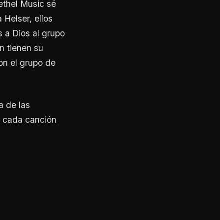
ethel Music sé
 Helser, ellos
s a Dios al grupo
n tienen su
on el grupo de
a de las
: cada canción