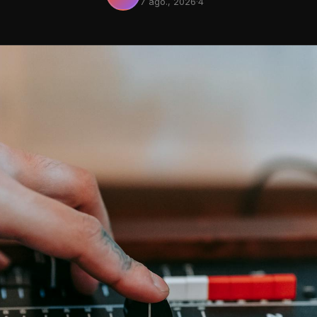
7 ago., 2026
·
4