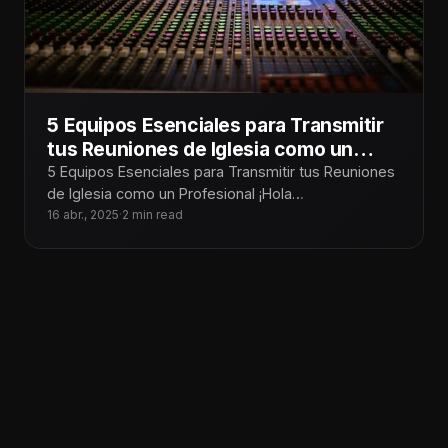
5 Equipos Esenciales para Transmitir
tus Reuniones de Iglesia como un
Profesional
5 Equipos Esenciales para Transmitir tus Reuniones
de Iglesia como un Profesional ¡Hola
Tecnoiglesiólogos! Transmitir los servicios de la
16 abr., 2025
·
2 min read
iglesia