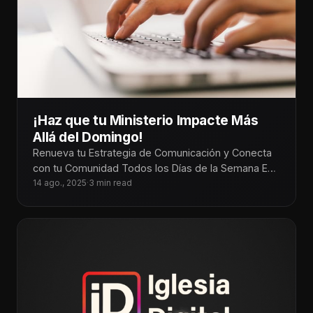
¡Haz que tu Ministerio Impacte Más
Allá del Domingo!
Renueva tu Estrategia de Comunicación y Conecta
con tu Comunidad Todos los Días de la Semana En
un mundo donde
14 ago., 2025
·
3 min read