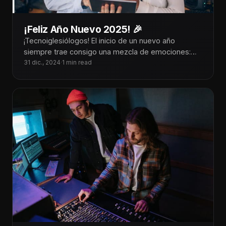
¡Feliz Año Nuevo 2025! 🎉
¡Tecnoiglesiólogos! El inicio de un nuevo año
siempre trae consigo una mezcla de emociones:
gratitud por las bendiciones del año
31 dic., 2024
·
1 min read