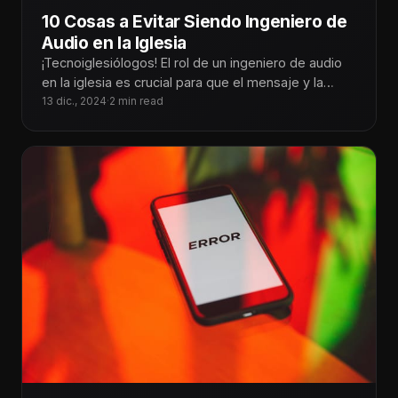
10 Cosas a Evitar Siendo Ingeniero de
Audio en la Iglesia
¡Tecnoiglesiólogos! El rol de un ingeniero de audio
en la iglesia es crucial para que el mensaje y la
adoración
13 dic., 2024
·
2 min read