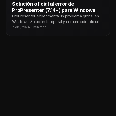
Solución oficial al error de
ProPresenter (7.14+) para Windows
ProPresenter experimenta un problema global en
Windows: Solución temporal y comunicado oficial
En Tecnoiglesia, somos conscientes del impacto
7 dic., 2024
·
3 min read
que este