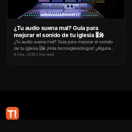
¿Tu audio suena mal? Guía para
mejorar el sonido de tu iglesia 🎚️🎤
¿Tu audio suena mal? Guía para mejorar el sonido
de tu iglesia 🎚️🎤 ¡Hola tecnoiglesiólogos! ¿Alguna
vez has estado en medio
9 may., 2025
·
2 min read
Recursos para la iglesia de hoy.