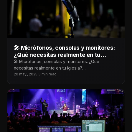
🎤 Micrófonos, consolas y monitores:
¿Qué necesitas realmente en tu
iglesia?
🎤 Micrófonos, consolas y monitores: ¿Qué
necesitas realmente en tu iglesia?
¡Tecnoiglesiólogos! Cuando hablamos de audio para
20 may., 2025
·
3 min read
iglesias, es fácil dejarse