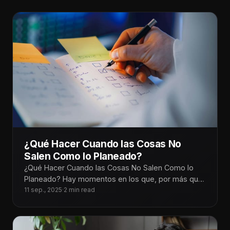
¿Qué Hacer Cuando las Cosas No
Salen Como lo Planeado?
¿Qué Hacer Cuando las Cosas No Salen Como lo
Planeado? Hay momentos en los que, por más que
planeamos cada
11 sep., 2025
·
2 min read