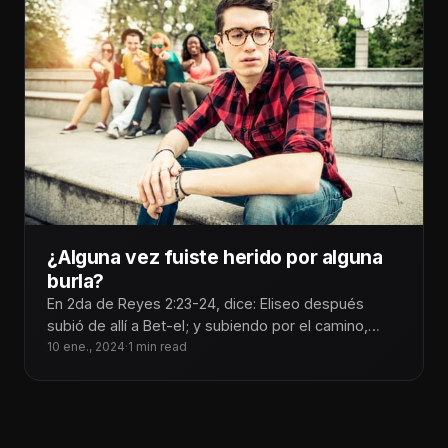
¿Alguna vez fuiste herido por alguna
burla?
En 2da de Reyes 2:23-24, dice: Eliseo después
subió de allí a Bet-el; y subiendo por el camino,
salieron
10 ene., 2024
·
1 min read