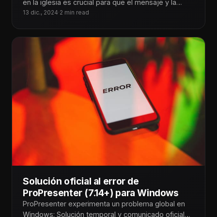
en la iglesia es crucial para que el mensaje y la
adoración
13 dic., 2024
·
2 min read
Solución oficial al error de
ProPresenter (7.14+) para Windows
ProPresenter experimenta un problema global en
Windows: Solución temporal y comunicado oficial