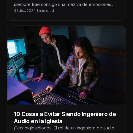
siempre trae consigo una mezcla de emociones:
gratitud por las bendiciones del año
31 dic., 2024
·
1 min read
10 Cosas a Evitar Siendo Ingeniero de
Audio en la Iglesia
¡Tecnoiglesiólogos! El rol de un ingeniero de audio