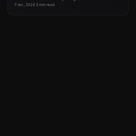
En Tecnoiglesia, somos conscientes del impacto
7 dic., 2024
·
3 min read
que este