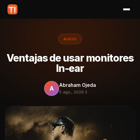
AUDIO
Ventajas de usar monitores
In-ear
Abraham Ojeda
A
5 ago., 2026
·
3