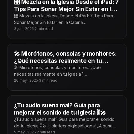
🎛️ Mezcla en la Iglesia Desde el iPad: 7
Tips Para Sonar Mejor Sin Estar en la
Cabina
🎛️ Mezcla en la Iglesia Desde el iPad: 7 Tips Para
Sonar Mejor Sin Estar en la Cabina
¡Tecnoiglesiólogos! Mezclar desde
3 jun., 2025
·
2 min read
🎤 Micrófonos, consolas y monitores:
¿Qué necesitas realmente en tu
iglesia?
🎤 Micrófonos, consolas y monitores: ¿Qué
necesitas realmente en tu iglesia?
¡Tecnoiglesiólogos! Cuando hablamos de audio para
20 may., 2025
·
3 min read
iglesias, es fácil dejarse
¿Tu audio suena mal? Guía para
mejorar el sonido de tu iglesia 🎚️🎤
¿Tu audio suena mal? Guía para mejorar el sonido
de tu iglesia 🎚️🎤 ¡Hola tecnoiglesiólogos! ¿Alguna
vez has estado en medio
9 may., 2025
·
2 min read