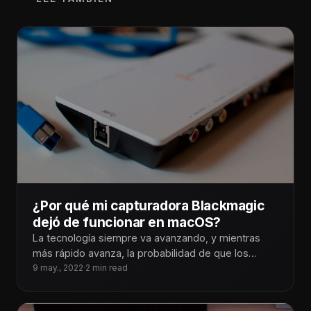
¿Por qué mi capturadora Blackmagic
dejó de funcionar en macOS?
La tecnología siempre va avanzando, y mientras
más rápido avanza, la probabilidad de que los
aparatos que ya tengo, lleguen
9 may., 2022
·
2 min read