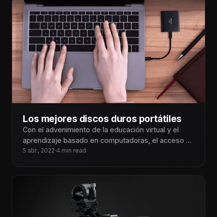
Los mejores discos duros portátiles
Con el advenimiento de la educación virtual y el
aprendizaje basado en computadoras, el acceso al
almacenamiento portátil es tan
5 abr., 2022
·
4 min read