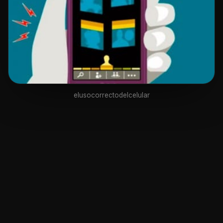
elusocorrectodelcelular