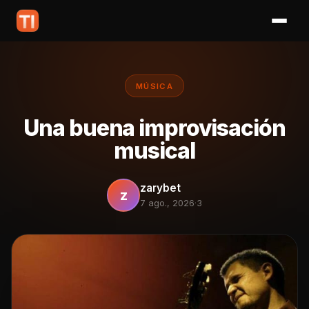
MÚSICA
Una buena improvisación
musical
zarybet
z
7 ago., 2026
·
3