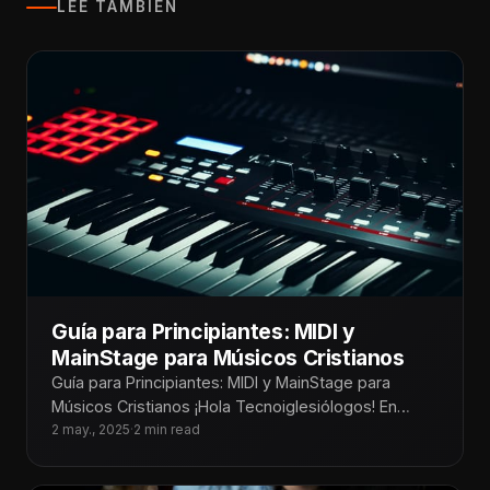
LEE TAMBIÉN
Guía para Principiantes: MIDI y
MainStage para Músicos Cristianos
Guía para Principiantes: MIDI y MainStage para
Músicos Cristianos ¡Hola Tecnoiglesiólogos! En
muchas iglesias hoy en día, la música ha
2 may., 2025
·
2 min read