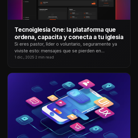
Tecnoiglesia One: la plataforma que
ordena, capacita y conecta a tu iglesia
Si eres pastor, líder o voluntario, seguramente ya
viviste esto: mensajes que se pierden en
WhatsApp, personas que no saben
1 dic., 2025
·
2 min read