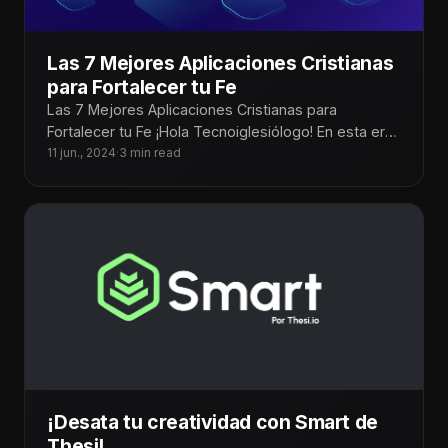
Las 7 Mejores Aplicaciones Cristianas
para Fortalecer tu Fe
Las 7 Mejores Aplicaciones Cristianas para
Fortalecer tu Fe ¡Hola Tecnoiglesiólogo! En esta era
digital, las aplicaciones móviles se han
11 jun., 2024
·
3 min read
¡Desata tu creatividad con Smart de
Thesi!