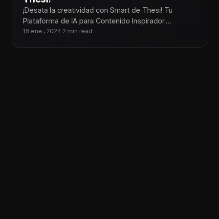
¡Desata la creatividad con Smart de Thesi! Tu
Plataforma de IA para Contenido Inspirador.
Convierte tus ideas en creativos contenidos
16 ene., 2024
·
2 min read